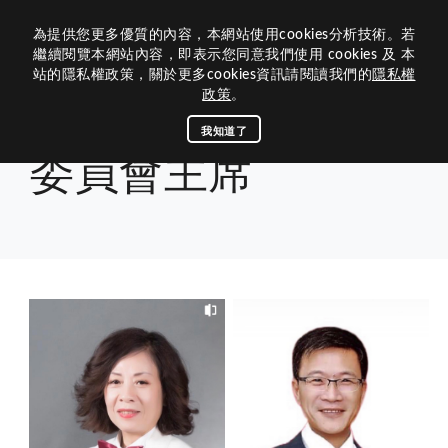
為提供您更多優質的內容，本網站使用cookies分析技術。若
歷屆網站
繼續閱覽本網站內容，即表示您同意我們使用 cookies 及 本
站的隱私權政策，關於更多cookies資訊請閱讀我們的
隱私權
關於我們
政策
。
組織架構
關於300G2
我知道了
首頁
組織架構
委員會主席
委員會主席
活動媒體
內閣團隊
300G2區的沿革
資訊中心
活動專區
區內閣
關於獅子會
相關連結
歷屆總監
查詢下載
區務消息
歷史和任務
理監事
榮譽榜
最新消息
總會連結
公文查詢
茂文鐘士傳記
300G2區團隊
聯絡我們
下載中心
捐款明細
八大宗旨與信條
媒體專區
國際總會
獅子會名稱與象徵
回首頁
300G2
專區主席
專刊手冊
LCIF捐款名錄
區行事曆
教育連結
獅子會的簡史
分區主席
LCTF捐款名錄
聯絡300G2
獅訊專刊