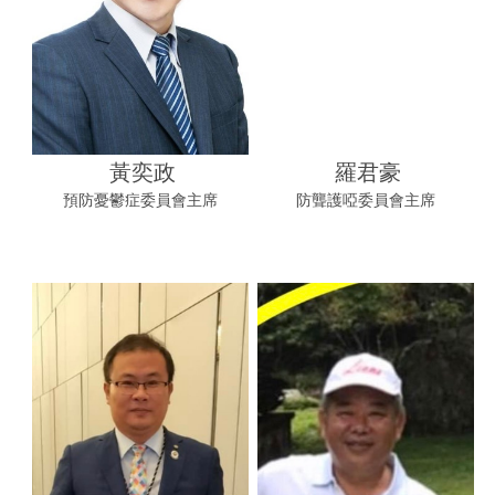
黃奕政
羅君豪
預防憂鬱症委員會主席
防聾護啞委員會主席