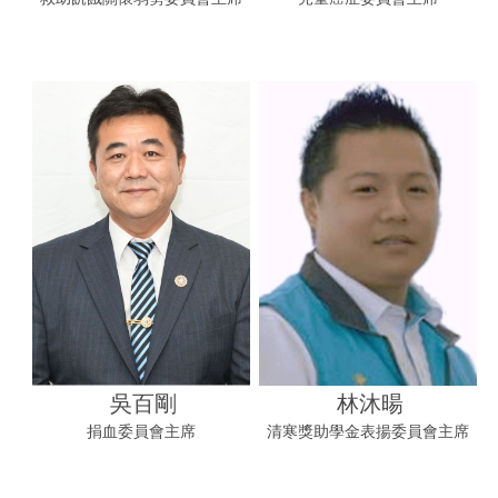
吳百剛
林沐暘
捐血委員會主席
清寒獎助學金表揚委員會主席