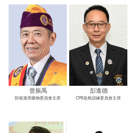
曾振禹
彭進德
防範濫用藥物委員會主席
CPR急救訓練委員會主席