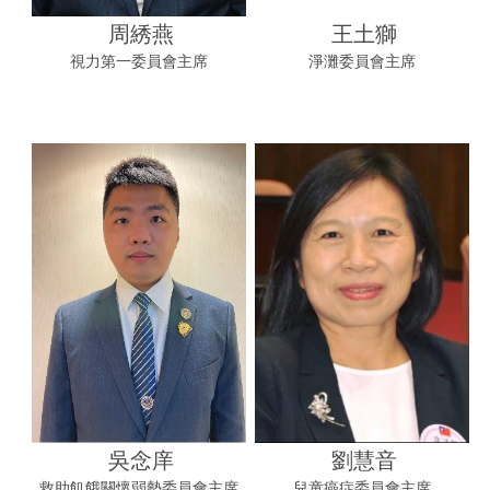
周綉燕
王土獅
視力第一委員會主席
淨灘委員會主席
吳念庠
劉慧音
救助飢餓關懷弱勢委員會主席
兒童癌症委員會主席