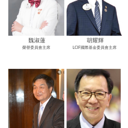
諮議
LCIF捐款總額表
各分會
區策顧問
捐獻榮譽
聯絡分會
委員會主席
獅友捐獻榮譽榜
分會會長
魏淑蓮
胡耀輝
講師團
榮譽委員會主席
LCIF國際基金委員會主席
資訊團隊