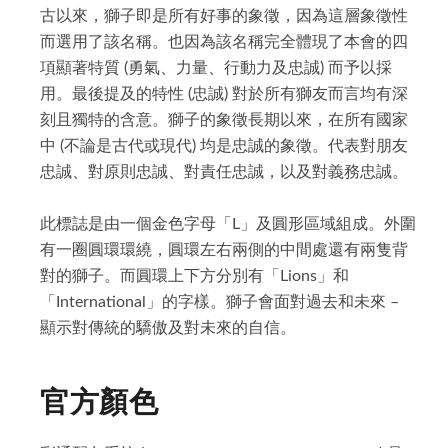
古以來，獅子即是所有好事的象徵，因為這層象徵性
而選用了該名稱。也因為該名稱完全體現了本會的四
項顯著特質 (勇氣、力量、行動力及忠誠) 而予以採
用。最後提及的特性 (忠誠) 對於所有獅友而言均有深
刻且獨特的含意。獅子的象徵長期以來，在所有國家
中 (不論是古代或現代) 均是忠誠的象徵。代表對朋友
忠誠、對原則忠誠、對責任忠誠，以及對義務忠誠。
此標誌是由一個金色字母「L」及圓形區域組成。外圍
有一圈圓環環繞，圓環左右兩側的中間處還有兩隻背
對的獅子。而圓環上下方分別有「Lions」和
「International」的字樣。獅子會面對過去和未來 –
顯示對傳統的驕傲及對未來的自信。
官方顏色