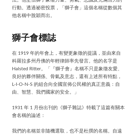
法。他堅信獅子象徵力量、勇氣、忠誠及充滿活力的
諮議
LCIF捐款總額表
各分會
行動。透過祕密投票，「獅子會」這個名稱從數個其
區策顧問
他名稱中脫穎而出。
捐獻榮譽
聯絡分會
委員會主席
獅友捐獻榮譽榜
分會會長
獅子會標誌
講師團
在 1919 年的年會上，有變更象徵的提議，並由來自
資訊團隊
科羅拉多州丹佛的年輕律師率先發言。他的名字是
Halsted Ritter。「『獅子會』名稱不只是象徵友愛、
良好的夥伴關係、骨氣及意志，還有上述所有特點，
L-I-O-N-S 的組合向全國宣佈公民權的真正意義：自
由、智慧、我們國家的安全。」
1931 年 1 月份出刊的《獅子雜誌》特載了這篇有關本
會名稱的論述：
我們的名稱並非隨機選取，也不是杜撰的名稱。自遠