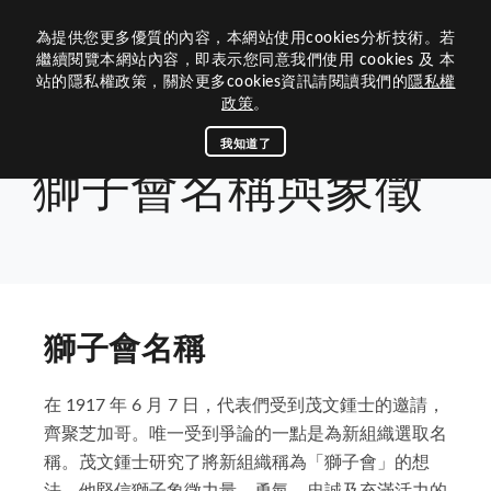
為提供您更多優質的內容，本網站使用cookies分析技術。若
歷屆網站
繼續閱覽本網站內容，即表示您同意我們使用 cookies 及 本
站的隱私權政策，關於更多cookies資訊請閱讀我們的
隱私權
關於我們
政策
。
組織架構
關於300G2
我知道了
首頁
關於獅子會
獅子會名稱與象徵
獅子會名稱與象徵
活動媒體
內閣團隊
300G2區的沿革
資訊中心
活動專區
區內閣
關於獅子會
相關連結
歷屆總監
查詢下載
區務消息
歷史和任務
理監事
榮譽榜
最新消息
總會連結
公文查詢
茂文鐘士傳記
獅子會名稱
300G2區團隊
聯絡我們
下載中心
捐款明細
八大宗旨與信條
媒體專區
國際總會
在 1917 年 6 月 7 日，代表們受到茂文鍾士的邀請，
獅子會名稱與象徵
回首頁
300G2
專區主席
專刊手冊
LCIF捐款名錄
區行事曆
教育連結
齊聚芝加哥。唯一受到爭論的一點是為新組織選取名
獅子會的簡史
分區主席
稱。茂文鍾士研究了將新組織稱為「獅子會」的想
LCTF捐款名錄
聯絡300G2
獅訊專刊