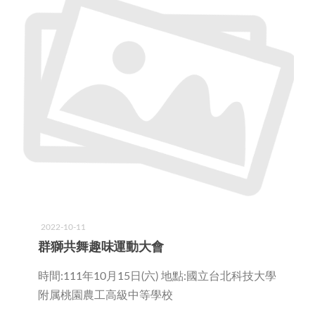
諮議
LCIF捐款總額表
各分會
區策顧問
捐獻榮譽
聯絡分會
委員會主席
獅友捐獻榮譽榜
分會會長
講師團
資訊團隊
2022-10-11
群獅共舞趣味運動大會
時間:111年10月15日(六) 地點:國立台北科技大學
附属桃園農工高級中等學校