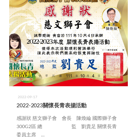
2022-09-17
2022-2023關懷長青表揚活動
感謝狀 慈文獅子會 會長 陳煥綸 國際獅子會
300G2區 總 監 劉貴足 關懷長青
委員主席 ...