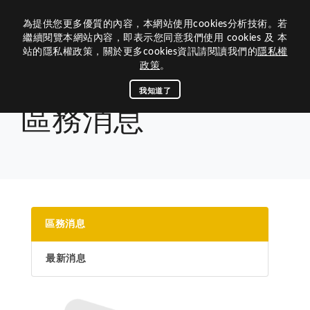
為提供您更多優質的內容，本網站使用cookies分析技術。若
歷屆網站
繼續閱覽本網站內容，即表示您同意我們使用 cookies 及 本
站的隱私權政策，關於更多cookies資訊請閱讀我們的
隱私權
關於我們
政策
。
組織架構
關於300G2
我知道了
首頁
活動媒體
區務消息
區務消息
活動媒體
內閣團隊
300G2區的沿革
資訊中心
活動專區
區內閣
關於獅子會
相關連結
歷屆總監
查詢下載
區務消息
歷史和任務
理監事
榮譽榜
最新消息
總會連結
公文查詢
茂文鐘士傳記
區務消息
300G2區團隊
聯絡我們
下載中心
捐款明細
八大宗旨與信條
媒體專區
國際總會
最新消息
獅子會名稱與象徵
回首頁
300G2
專區主席
專刊手冊
LCIF捐款名錄
區行事曆
教育連結
獅子會的簡史
分區主席
LCTF捐款名錄
聯絡300G2
獅訊專刊